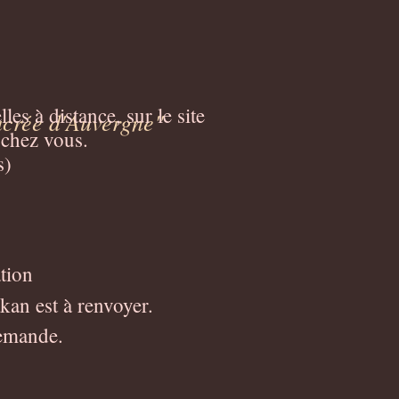
es à distance, sur le site
Sacrée d'Auvergne"
 chez vous.
s)
tion
kan est à renvoyer.
demande.