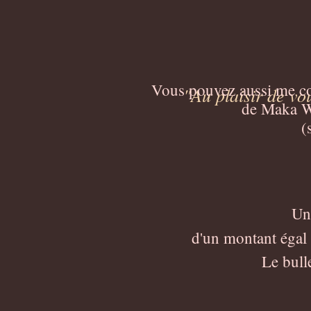
Vous pouvez aussi me cont
"Au plaisir de v
de Maka Wa
(
Un 
d'un montant égal 
Le bull